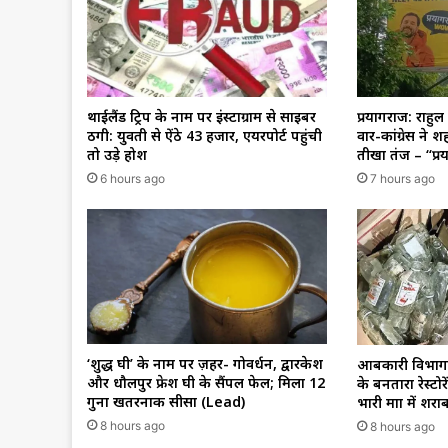
थाईलैंड ट्रिप के नाम पर इंस्टाग्राम से साइबर
प्रयागराज: राहुल 
ठगी: युवती से ऐंठे ₹43 हजार, एयरपोर्ट पहुंची
वार-कांग्रेस ने शह
तो उड़े होश
तीखा तंज – “प्
6 hours ago
7 hours ago
‘शुद्ध घी’ के नाम पर ज़हर- गोवर्धन, द्वारकेश
आबकारी विभाग 
और धौलपुर फ्रेश घी के सैंपल फेल; मिला 12
के बनतारा रेस्टोर
गुना खतरनाक सीसा (Lead)
भारी मात्रा में शरा
8 hours ago
8 hours ago