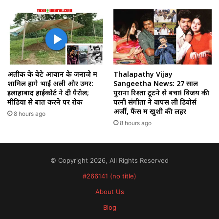
अतीक के बेटे आबान के जनाजे में
Thalapathy Vijay
शामिल होंगे भाई अली और उमर:
Sangeetha News: 27 साल
इलाहाबाद हाईकोर्ट ने दी पैरोल;
पुराना रिश्ता टूटने से बचा! विजय की
मीडिया से बात करने पर रोक
पत्नी संगीता ने वापस ली डिवोर्स
अर्जी, फैंस में खुशी की लहर
8 hours ago
8 hours ago
© Copyright 2026, All Rights Reserved
#266141 (no title)
About Us
Blog