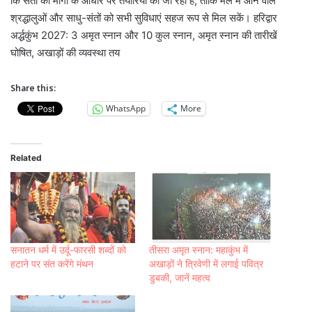
कि संतों की मांगों के आधार पर तैयारियां की जा रही हैं, ताकि मेले में आने वाले
श्रद्धालुओं और साधु-संतों को सभी सुविधाएं सहज रूप से मिल सकें। हरिद्वार
अर्द्धकुंभ 2027: 3 अमृत स्नान और 10 कुल स्नान, अमृत स्नान की तारीखें
घोषित, अखाड़ों की व्यवस्था तय
Share this:
WhatsApp
More
Related
सनातन धर्म में उर्दू-फारसी शब्दों को
तीसरा अमृत स्नान: महाकुंभ में
हटाने पर संत करेंगे मंथन
अखाड़ों ने त्रिवेणी में लगाई पवित्र
डुबकी, जानें महत्व