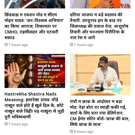
छिंदवाड़ा में एक्शन मोड में सीएम
दतिया भाजपा में बड़े बदलाव की
मोहन यादव: ‘जन-विश्वास अभियान’
तैयारी: उपचुनाव हार के बाद नए
का किया आगाज; शिकायतों पर
जिलाध्यक्ष की तलाश तेज; आशुतोष
CMHO, तहसीलदार और पटवारी
तिवारी और घनश्याम पिरौनिया के
सस्पेंड
नाम रेस में आगे
7 hours ago
7 hours ago
Hastrekha Shastra Nails
Meaning: हस्तरेखा शास्त्र: चौड़े
रांची में छात्रों के आंदोलन में बड़ा
नाखून वाले होते हैं खुले दिल के, छोटे
मोड़: नेहा बोरा पर स्याही फेंकी गई,
नाखून वाले जिद्दी! पढ़ें नाखूनों से जुड़ी
वार्ता के लिए बना नया डेलिगेशन;
पूरी भविष्यवाणी
CM हेमंत सोरेन बोले-‘छात्रों की बात,
सिर्फ छात्रों के साथ’
7 hours ago
8 hours ago