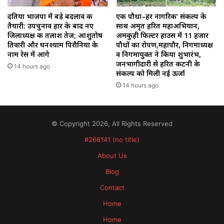
दतिया भाजपा में बड़े बदलाव की
एक पौधा–हर नागरिक’ संकल्प के
तैयारी: उपचुनाव हार के बाद नए
साथ अमृत हरित महाअभियान,
जिलाध्यक्ष की तलाश तेज; आशुतोष
अमकुही फिल्टर हाउस में 11 हजार
तिवारी और घनश्याम पिरौनिया के
पौधों का रोपण,महापौर, निगमाध्यक्ष
नाम रेस में आगे
व निगमायुक्त ने किया शुभारंभ,
जनभागीदारी से हरित कटनी के
14 hours ago
संकल्प को मिली नई ऊर्जा
14 hours ago
© Copyright 2026, All Rights Reserved
#266141 (no title)
About Us
Blog
Contact
Home
Home