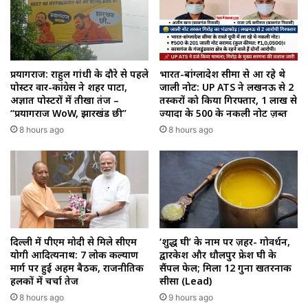
प्रयागराज: राहुल गांधी के दौरे से पहले
भारत-बांग्लादेश सीमा से आ रहे थे
पोस्टर वार-कांग्रेस ने शहर पाटा,
जाली नोट: UP ATS ने लखनऊ से 2
अज्ञात पोस्टरों में तीखा तंज –
तस्करों को किया गिरफ्तार, 1 लाख से
“प्रयागराज WoW, झारखंड छी”
ज्यादा के ₹500 के नकली नोट ज़ब्त
8 hours ago
8 hours ago
‘शुद्ध घी’ के नाम पर ज़हर- गोवर्धन,
दिल्ली में पीएम मोदी से मिले सीएम
द्वारकेश और धौलपुर फ्रेश घी के
योगी आदित्यनाथ: 7 लोक कल्याण
सैंपल फेल; मिला 12 गुना खतरनाक
मार्ग पर हुई अहम बैठक, राजनीतिक
सीसा (Lead)
हलकों में चर्चा तेज
9 hours ago
8 hours ago