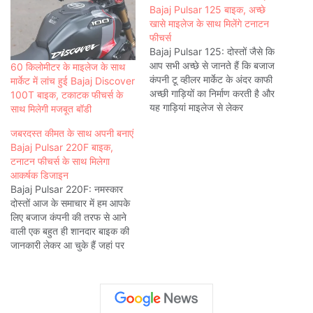
Bajaj Pulsar 125 बाइक, अच्छे
खासे माइलेज के साथ मिलेंगे टनाटन
फीचर्स
Bajaj Pulsar 125: दोस्तों जैसे कि
आप सभी अच्छे से जानते हैं कि बजाज
60 किलोमीटर के माइलेज के साथ
कंपनी टू व्हीलर मार्केट के अंदर काफी
मार्केट में लांच हुई Bajaj Discover
अच्छी गाड़ियों का निर्माण करती है और
100T बाइक, टकाटक फीचर्स के
यह गाड़ियां माइलेज से लेकर
साथ मिलेगी मजबूत बॉडी
परफॉर्मेंस के मामले में काफी बेहतर
जबरदस्त कीमत के साथ अपनी बनाएं
होती है जिसमें आज हम आपके लिए
Bajaj Pulsar 220F बाइक,
125cc सेगमेंट में आने…
टनाटन फीचर्स के साथ मिलेगा
आकर्षक डिजाइन
Bajaj Pulsar 220F: नमस्कार
दोस्तों आज के समाचार में हम आपके
लिए बजाज कंपनी की तरफ से आने
वाली एक बहुत ही शानदार बाइक की
जानकारी लेकर आ चुके हैं जहां पर
यह बाइक आपको काफी बेहतरीन
फीचर्स के साथ मिलती है और दोस्तों
आपको बता दें कि यह बाइक…