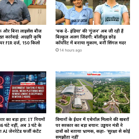
क और बिना लाइसेंस बीज
‘चक दे- इंडिया’ की ‘गुंजन’ अब जी रही हैं
्त कार्रवाई: अग्रहरि कृषि
बिल्कुल अलग जिंदगी: बॉलीवुड छोड़
क पर FIR दर्ज, 150 किलो
कॉर्पोरेट में बनाया मुकाम, बनीं सिंगल मदर
14 hours ago
 का बड़ा प्रहार: IT नियमों
विमानों के ईंधन में एथेनॉल मिलाने की खबरों
36 घंटे नहीं, अब 3 घंटे के
पर सरकार का बड़ा बयान: उड्डयन मंत्री ने
AI जेनरेटेड फर्जी कंटेंट
दावों को बताया भ्रामक, कहा- ‘सुरक्षा से कोई
समझौता नहीं’